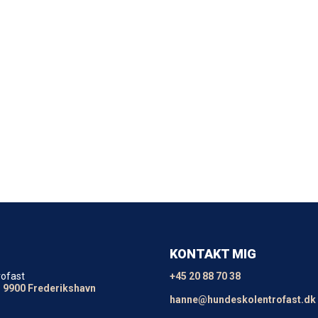
KONTAKT MIG
rofast
+45 20 88 70 38
, 9900 Frederikshavn
hanne@hundeskolentrofast.dk