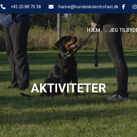
+45 20 88 70 38
hanne@hundeskolentrofast.dk
HJEM
JEG TILBYD
AKTIVITETER