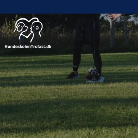
Gå
til
hovedindhold